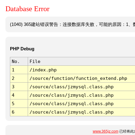
Database Error
(1040) 365建站错误警告：连接数据库失败，可能的原因：1、数
PHP Debug
No.
File
1
/index.php
2
/source/function/function_extend.php
3
/source/class/jzmysql.class.php
4
/source/class/jzmysql.class.php
5
/source/class/jzmysql.class.php
6
/source/class/jzmysql.class.php
www.365jz.com
已经将此