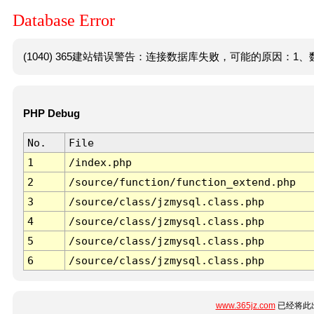
Database Error
(1040) 365建站错误警告：连接数据库失败，可能的原因：1、数
PHP Debug
No.
File
1
/index.php
2
/source/function/function_extend.php
3
/source/class/jzmysql.class.php
4
/source/class/jzmysql.class.php
5
/source/class/jzmysql.class.php
6
/source/class/jzmysql.class.php
www.365jz.com
已经将此