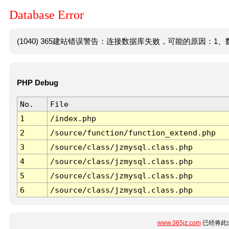
Database Error
(1040) 365建站错误警告：连接数据库失败，可能的原因：1、数
PHP Debug
No.
File
1
/index.php
2
/source/function/function_extend.php
3
/source/class/jzmysql.class.php
4
/source/class/jzmysql.class.php
5
/source/class/jzmysql.class.php
6
/source/class/jzmysql.class.php
www.365jz.com
已经将此