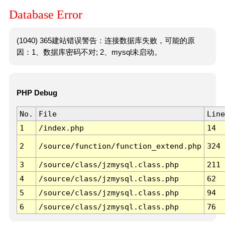
Database Error
(1040) 365建站错误警告：连接数据库失败，可能的原
因：1、数据库密码不对; 2、mysql未启动。
PHP Debug
No.
File
Line
1
/index.php
14
2
/source/function/function_extend.php
324
3
/source/class/jzmysql.class.php
211
4
/source/class/jzmysql.class.php
62
5
/source/class/jzmysql.class.php
94
6
/source/class/jzmysql.class.php
76