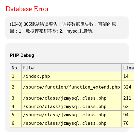
Database Error
(1040) 365建站错误警告：连接数据库失败，可能的原
因：1、数据库密码不对; 2、mysql未启动。
PHP Debug
No.
File
Line
1
/index.php
14
2
/source/function/function_extend.php
324
3
/source/class/jzmysql.class.php
211
4
/source/class/jzmysql.class.php
62
5
/source/class/jzmysql.class.php
94
6
/source/class/jzmysql.class.php
76