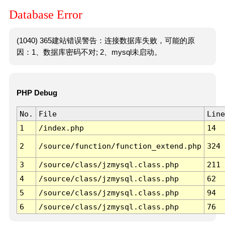
Database Error
(1040) 365建站错误警告：连接数据库失败，可能的原
因：1、数据库密码不对; 2、mysql未启动。
PHP Debug
No.
File
Line
1
/index.php
14
2
/source/function/function_extend.php
324
3
/source/class/jzmysql.class.php
211
4
/source/class/jzmysql.class.php
62
5
/source/class/jzmysql.class.php
94
6
/source/class/jzmysql.class.php
76