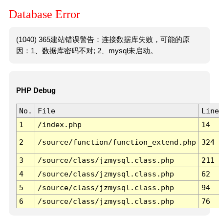
Database Error
(1040) 365建站错误警告：连接数据库失败，可能的原
因：1、数据库密码不对; 2、mysql未启动。
PHP Debug
No.
File
Line
1
/index.php
14
2
/source/function/function_extend.php
324
3
/source/class/jzmysql.class.php
211
4
/source/class/jzmysql.class.php
62
5
/source/class/jzmysql.class.php
94
6
/source/class/jzmysql.class.php
76