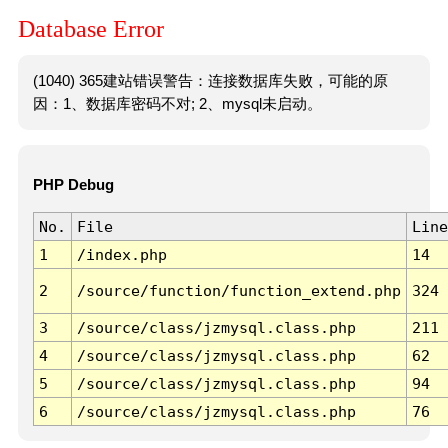
Database Error
(1040) 365建站错误警告：连接数据库失败，可能的原
因：1、数据库密码不对; 2、mysql未启动。
PHP Debug
No.
File
Line
1
/index.php
14
2
/source/function/function_extend.php
324
3
/source/class/jzmysql.class.php
211
4
/source/class/jzmysql.class.php
62
5
/source/class/jzmysql.class.php
94
6
/source/class/jzmysql.class.php
76