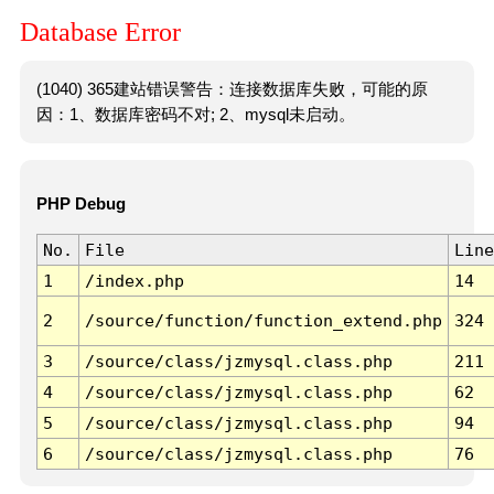
Database Error
(1040) 365建站错误警告：连接数据库失败，可能的原
因：1、数据库密码不对; 2、mysql未启动。
PHP Debug
No.
File
Line
1
/index.php
14
2
/source/function/function_extend.php
324
3
/source/class/jzmysql.class.php
211
4
/source/class/jzmysql.class.php
62
5
/source/class/jzmysql.class.php
94
6
/source/class/jzmysql.class.php
76