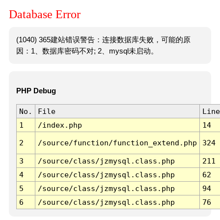
Database Error
(1040) 365建站错误警告：连接数据库失败，可能的原
因：1、数据库密码不对; 2、mysql未启动。
PHP Debug
No.
File
Line
1
/index.php
14
2
/source/function/function_extend.php
324
3
/source/class/jzmysql.class.php
211
4
/source/class/jzmysql.class.php
62
5
/source/class/jzmysql.class.php
94
6
/source/class/jzmysql.class.php
76