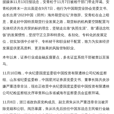
据媒体11月13日报说念，安青松于11月7日被相干部门带走拜谒。安
青松的终末一次出面是在9月7日，他行为中国期货业协会党委文书、
会长出席“2023中国（郑州）海外期货论坛”并致辞。安青松在会上暗
意，要走好中国特质期货行业发展之路，期货标的机构要空隙配置与
实体经济共生共荣的标的理念，坚韧走出靠“执照生涯”、靠“通说念吃
饭”的发展惯性，坚捏守正立异和特质化、各别化、专科化的发展定
位，切实加强中介材干、专科材干和职业材干配置，致力为实体经济
发展提供更高质料、更灵验果的风险管制职业。
本年以来，证券行业成金融反腐要点，多名证监系统干部被查以至落
马。
11月10日晚，中央纪委国度监委驻中国投资有限遭殃公司纪检监察
组、山东省纪委监委称，中国星河证券原党委文书、董事长陈共炎涉
嫌严重违章非法，现在正收受中央纪委国度监委驻中国投资有限遭殃
公司纪检监察组次序审查和山东省威海市监察委员会监察拜谒。
11月8日，浙江省政协原党构成员、副主席朱从玖严重违章非法被开
除党籍和公职。阅历暴露，朱从玖先后担任中国东说念主民银行金融