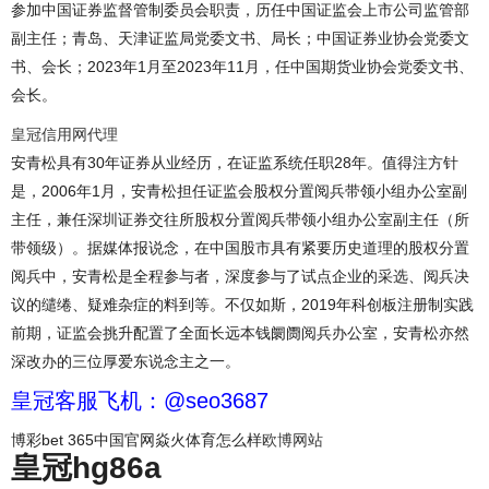
参加中国证券监督管制委员会职责，历任中国证监会上市公司监管部
副主任；青岛、天津证监局党委文书、局长；中国证券业协会党委文
书、会长；2023年1月至2023年11月，任中国期货业协会党委文书、
会长。
皇冠信用网代理
安青松具有30年证券从业经历，在证监系统任职28年。值得注方针
是，2006年1月，安青松担任证监会股权分置阅兵带领小组办公室副
主任，兼任深圳证券交往所股权分置阅兵带领小组办公室副主任（所
带领级）。据媒体报说念，在中国股市具有紧要历史道理的股权分置
阅兵中，安青松是全程参与者，深度参与了试点企业的采选、阅兵决
议的缱绻、疑难杂症的料到等。不仅如斯，2019年科创板注册制实践
前期，证监会挑升配置了全面长远本钱阛阓阅兵办公室，安青松亦然
深改办的三位厚爱东说念主之一。
皇冠客服飞机：@seo3687
博彩bet 365中国官网焱火体育怎么样
欧博网站
皇冠hg86a