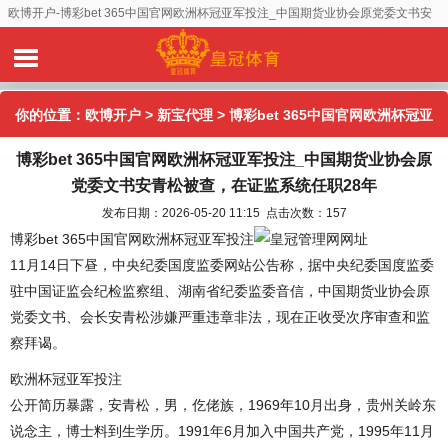
欧博开户-博彩bet 365中国官网欧洲杯冠亚军投注_中国期货业协会原党委文书安
青松被查，在证监系统任职28年
你的位置：
欧博开户
>
新宝代理
> 博彩bet 365中国官网欧洲杯冠亚
博彩bet 365中国官网欧洲杯冠亚军投注_中国期货业协会原
军投注_中国期货业协会原党委文书安青松被查，在证监系统任职28
党委文书安青松被查，在证监系统任职28年
年
发布日期：2026-05-20 11:15 点击次数：157
博彩bet 365中国官网欧洲杯冠亚军投注
11月14日下昼，中央纪委国度监委网站公告称，据中央纪委国度监委
驻中国证监会纪检监察组、湖南省纪委监委音信，中国期货业协会原
党委文书、会长安青松涉嫌严重违章非法，现在正收受次序审查和监
察拜谒。
欧洲杯冠亚军投注
公开简历暴露，安青松，男，仡佬族，1969年10月出身，贵州关岭东
说念主，博士料到生学历。1991年6月加入中国共产党，1995年11月