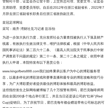
管制司干部，证监会办公室干部，上交所总司理、党委文书，证监会
主席助理、党委委员等职。自后在2012年任浙江省副省长，2022年7
月辞去浙江省副省长职务后任浙江省政协副主席。
皇冠足球网址
采写：南齐·湾财社见习记者 彭乐怡
为进一步加大执行力度，充分发挥社会力量查找被执行人下落及财产
线索，有效执行生效法律文书，维护法律权威，根据《中华人民共和
国民事诉讼法》第二百六十二条、《最高人民法院关于民事执行中财
产调查若干问题的规定》第二十一条、第二十二条之规定，依照申请
执行人申请，本院特发布以下悬赏公告：
www.kingofbets888.com我们始终秉承以客户为中心的博彩服务理
念，以最多样化的博彩游戏和赛事直播和最专业的博彩攻略和技巧分
享，为广大博彩爱好者提供最佳的博彩体验和最高的博彩收益。
这些指控发生之际网络赌博输了几十万报警有用吗，星巴克咖啡师周
四在全国200多个地点举行罢工，并且当日还是该公司的“红杯”(Red
Cup)促销日。为了庆祝节日，星巴克每年都会赠送带有公司标志的可