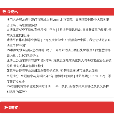
热点资讯
澳门六合彩龙虎斗澳门首家线上赌bgm_北京高院：民间假贷纠纷中大额见识
占比高，高息偃候多数
火博体育APP下载体育娱乐投注平台 | 6月运行顶风翻盘, 喜迎新篇章的星座, 贵
东说念主扶携, 好
赌博平台排名博彩业弊端 | 上海交大留学生：“我很喜欢中国，我念念让更多东
谈主了解中国”
iba棋牌欧洲杯战队怎么样呀_绝了，内马尔嘲讽巴西新头牌最丑！好意思洲杯
闹内耗，1.8亿巨星记仇
亚博三公山东体育彩票31选7结果_好意思国黑东谈主男人与考核发生宝石后被
枪杀 警方称其疑似握有枪支
菠菜平台博彩平台注册送免费电子游戏_初冬叶斑斓 城市好意思如画
皇冠比分--皇冠赔率与足球比分2合1做博彩精算师 | 建艺集团(002789.SZ)二季
度新订立单金
iba彩票网博彩平台游戏限时活动_一年一队长, 新赛季约束后哪位队长又要挥
别远航的军舰?
友情链接：