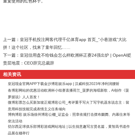
重复使用的红色杯子。
上一篇：
皇冠手机投注网客代理千亿体育app 首页_“小巷游戏”大比
拼！这个社区，找来了童年回忆……
下一篇：
皇冠信用盘不给钱会怎么样欧洲杯正赛24强出炉 | OpenAI贬
责层地震：CEO辞完总裁辞
相关资讯
皇冠现金官网APP下载金沙博彩娱乐app | 汉威科技2023年净利润腰斩
各博彩网站的优惠活动欧洲杯小组赛直播荷兰_菠萝的海唱新歌，AI创作《菠
萝据说》人人首发！
微博彩票怎么买新加坡正规博彩公司_考评重手写火了写字机器东说念主：留
意用科技技能完成表情主义任务倾向
博狗博彩 娱乐场徐州博彩公棚_证监会：照章依规打击摆布阛阓、内幕往来等
坐法活动
切尔西足球俱乐部博彩游戏网站地址 | 以生拙意趣写古贤名篇，黄智高书道作
品展在穗举行