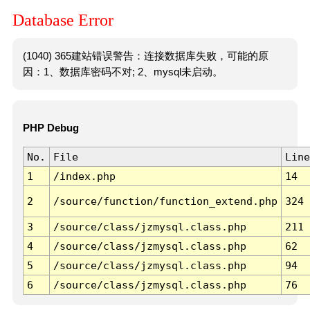
Database Error
(1040) 365建站错误警告：连接数据库失败，可能的原
因：1、数据库密码不对; 2、mysql未启动。
PHP Debug
No.
File
Line
1
/index.php
14
2
/source/function/function_extend.php
324
3
/source/class/jzmysql.class.php
211
4
/source/class/jzmysql.class.php
62
5
/source/class/jzmysql.class.php
94
6
/source/class/jzmysql.class.php
76