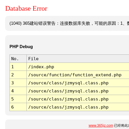
Database Error
(1040) 365建站错误警告：连接数据库失败，可能的原因：1、数
PHP Debug
No.
File
1
/index.php
2
/source/function/function_extend.php
3
/source/class/jzmysql.class.php
4
/source/class/jzmysql.class.php
5
/source/class/jzmysql.class.php
6
/source/class/jzmysql.class.php
www.365jz.com
已经将此