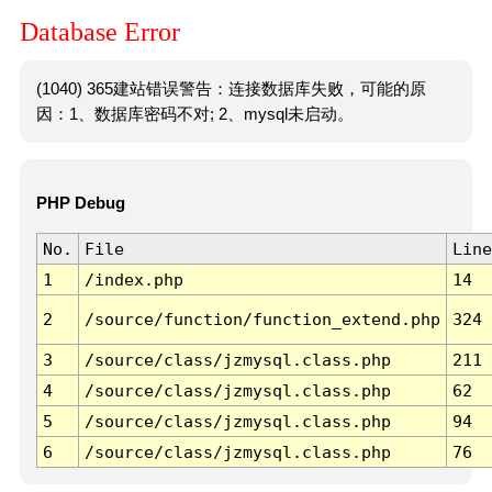
Database Error
(1040) 365建站错误警告：连接数据库失败，可能的原
因：1、数据库密码不对; 2、mysql未启动。
PHP Debug
No.
File
Line
1
/index.php
14
2
/source/function/function_extend.php
324
3
/source/class/jzmysql.class.php
211
4
/source/class/jzmysql.class.php
62
5
/source/class/jzmysql.class.php
94
6
/source/class/jzmysql.class.php
76