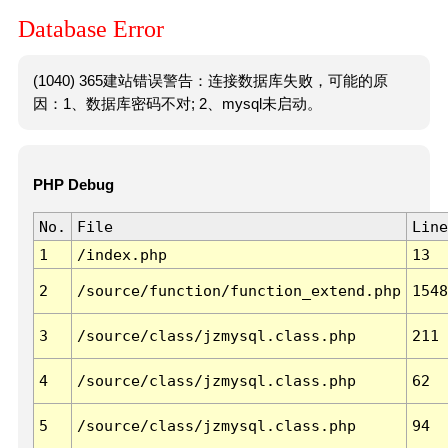
Database Error
(1040) 365建站错误警告：连接数据库失败，可能的原
因：1、数据库密码不对; 2、mysql未启动。
PHP Debug
No.
File
Line
1
/index.php
13
2
/source/function/function_extend.php
1548
3
/source/class/jzmysql.class.php
211
4
/source/class/jzmysql.class.php
62
5
/source/class/jzmysql.class.php
94