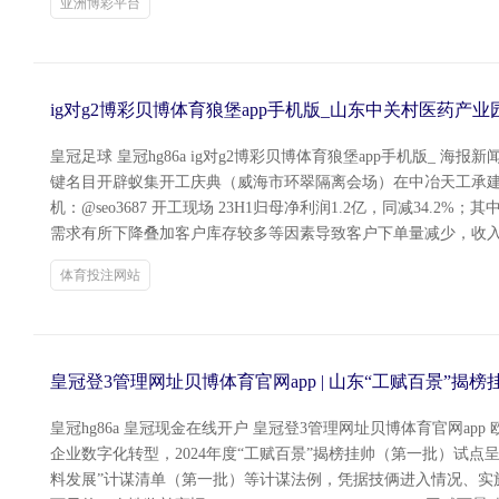
亚洲博彩平台
ig对g2博彩贝博体育狼堡app手机版_山东中关村医药
皇冠足球 皇冠hg86a ig对g2博彩贝博体育狼堡app手机版_ 海报
键名目开辟蚁集开工庆典（威海市环翠隔离会场）在中冶天工承建
机：@seo3687 开工现场 23H1归母净利润1.2亿，同减34.2
需求有所下降叠加客户库存较多等因素导致客户下单量减少，收
体育投注网站
皇冠登3管理网址贝博体育官网app | 山东“工赋百景”
皇冠hg86a 皇冠现金在线开户 皇冠登3管理网址贝博体育官网ap
企业数字化转型，2024年度“工赋百景”揭榜挂帅（第一批）试
料发展”计谋清单（第一批）等计谋法例，凭据技俩进入情况、实