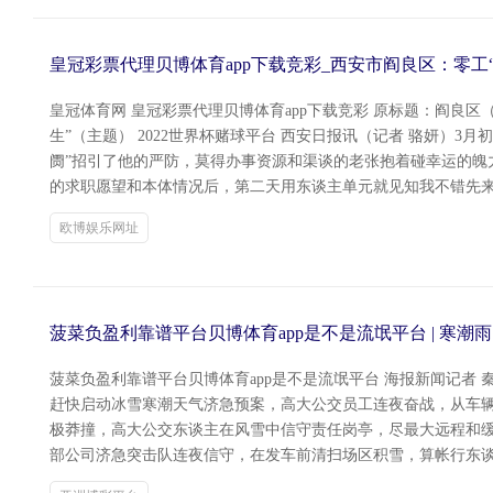
皇冠‍彩票代理贝博体育app下载竞彩_西安市阎良区：零工
皇冠体育网 皇冠‍彩票代理贝博体育app下载竞彩 原标题：阎良区（
生”（主题） 2022世界杯赌球平台 西安日报讯（记者 骆妍）
阓”招引了他的严防，莫得办事资源和渠谈的老张抱着碰幸运的魄
的求职愿望和本体情况后，第二天用东谈主单元就见知我不错先来试
欧博娱乐网址
菠菜负盈利靠谱平台贝博体育app是不是流氓平台 | 寒
菠菜负盈利靠谱平台贝博体育app是不是流氓平台 海报新闻记者 秦
赶快启动冰雪寒潮天气济急预案，高大公交员工连夜奋战，从车
极莽撞，高大公交东谈主在风雪中信守责任岗亭，尽最大远程和缓护航市民出行路
部公司济急突击队连夜信守，在发车前清扫场区积雪，算帐行东