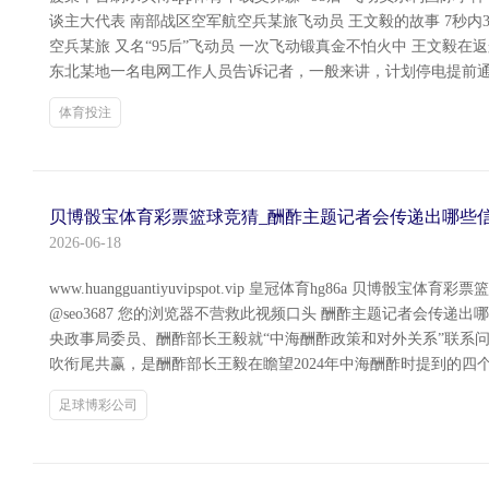
谈主大代表 南部战区空军航空兵某旅飞动员 王文毅的故事 7秒内
空兵某旅 又名“95后”飞动员 一次飞动锻真金不怕火中 王文毅
东北某地一名电网工作人员告诉记者，一般来讲，计划停电提前
体育投注
贝博骰宝体育彩票篮球竞猜_酬酢主题记者会传递出哪些
2026-06-18
www.huangguantiyuvipspot.vip 皇冠体育hg86a 贝
@seo3687 您的浏览器不营救此视频口头 酬酢主题记者会传
央政事局委员、酬酢部长王毅就“中海酬酢政策和对外关系”联系
吹衔尾共赢，是酬酢部长王毅在瞻望2024年中海酬酢时提到的四
足球博彩公司