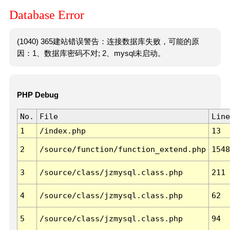
Database Error
(1040) 365建站错误警告：连接数据库失败，可能的原
因：1、数据库密码不对; 2、mysql未启动。
PHP Debug
No.
File
Line
1
/index.php
13
2
/source/function/function_extend.php
1548
3
/source/class/jzmysql.class.php
211
4
/source/class/jzmysql.class.php
62
5
/source/class/jzmysql.class.php
94