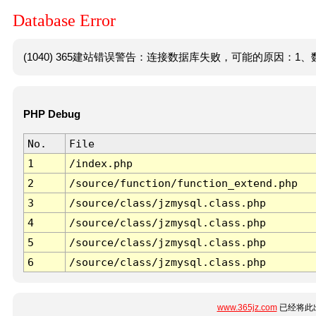
Database Error
(1040) 365建站错误警告：连接数据库失败，可能的原因：1、数
PHP Debug
No.
File
1
/index.php
2
/source/function/function_extend.php
3
/source/class/jzmysql.class.php
4
/source/class/jzmysql.class.php
5
/source/class/jzmysql.class.php
6
/source/class/jzmysql.class.php
www.365jz.com
已经将此