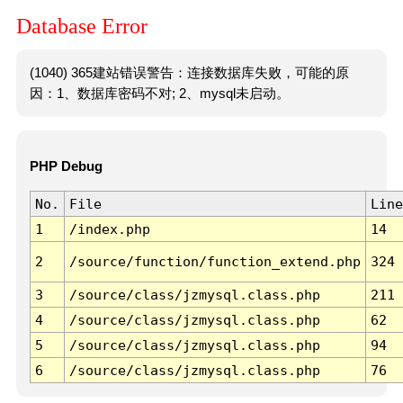
Database Error
(1040) 365建站错误警告：连接数据库失败，可能的原
因：1、数据库密码不对; 2、mysql未启动。
PHP Debug
No.
File
Line
1
/index.php
14
2
/source/function/function_extend.php
324
3
/source/class/jzmysql.class.php
211
4
/source/class/jzmysql.class.php
62
5
/source/class/jzmysql.class.php
94
6
/source/class/jzmysql.class.php
76