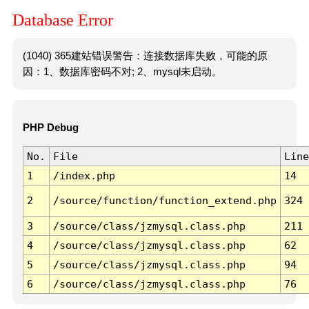
Database Error
(1040) 365建站错误警告：连接数据库失败，可能的原
因：1、数据库密码不对; 2、mysql未启动。
PHP Debug
No.
File
Line
1
/index.php
14
2
/source/function/function_extend.php
324
3
/source/class/jzmysql.class.php
211
4
/source/class/jzmysql.class.php
62
5
/source/class/jzmysql.class.php
94
6
/source/class/jzmysql.class.php
76